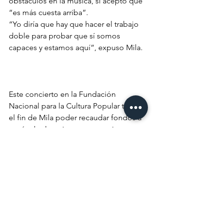
obstáculos en la música, sí aceptó que 
“es más cuesta arriba”.
“Yo diría que hay que hacer el trabajo 
doble para probar que sí somos 
capaces y estamos aquí”, expuso Mila.
Este concierto en la Fundación 
Nacional para la Cultura Popular tiene 
el fin de Mila poder recaudar fondos a 
través de donativos para su primer 
disco que está listo y confía estrenar 
próximamente.
Zuania Yamila Figueroa -o Mila, porque 
es una mujer llena de talento en la 
música como en la vida misma- 
respondió antes de finalizar la 